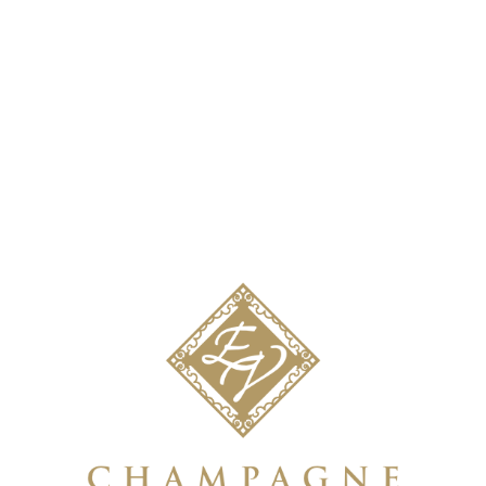
CHAMPAGNE
GRANDE
RÉSERVE ROSÉ
PREMIER CRU
Frais et délicat, ce vin convient
parfaitement à un apéritif mais c'est au
cours d'un repas que tous ces arômes
se révèleront.
ASSEMBLAGE
Rosé d'assemblage élaboré sur une
base de Chardonnay, Pinot noir et