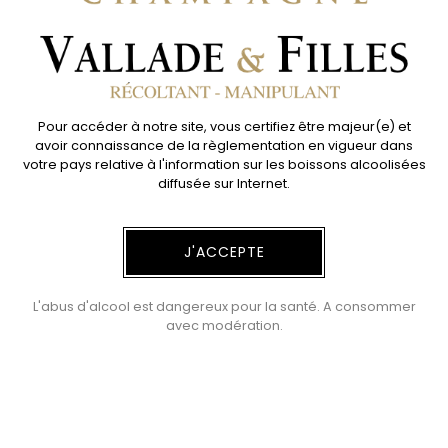
Meunier
NOTES DE DÉGUSTATION
À l'apéritif ou tout au long du repas
Pour accéder à notre site, vous certifiez être majeur(e) et
avoir connaissance de la règlementation en vigueur dans
Existe en Bouteille, Magnum
votre pays relative à l'information sur les boissons alcoolisées
diffusée sur Internet.
L'abus d'alcool est dangereux pour la santé. A consommer
avec modération.
La gamme